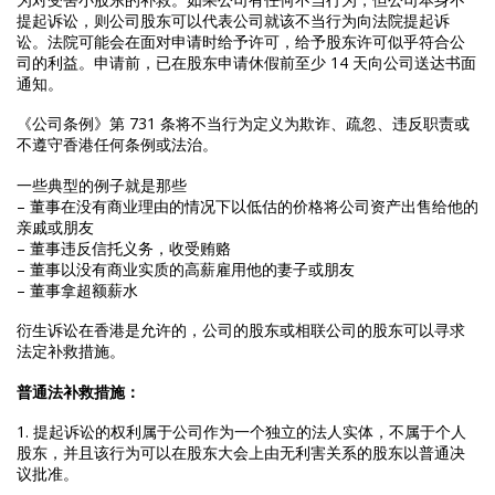
提起诉讼，则公司股东可以代表公司就该不当行为向法院提起诉
讼。法院可能会在面对申请时给予许可，给予股东许可似乎符合公
司的利益。申请前，已在股东申请休假前至少 14 天向公司送达书面
通知。
《公司条例》第 731 条将不当行为定义为欺诈、疏忽、违反职责或
不遵守香港任何条例或法治。
一些典型的例子就是那些
– 董事在没有商业理由的情况下以低估的价格将公司资产出售给他的
亲戚或朋友
– 董事违反信托义务，收受贿赂
– 董事以没有商业实质的高薪雇用他的妻子或朋友
– 董事拿超额薪水
衍生诉讼在香港是允许的，公司的股东或相联公司的股东可以寻求
法定补救措施。
普通法补救措施：
1. 提起诉讼的权利属于公司作为一个独立的法人实体，不属于个人
股东，并且该行为可以在股东大会上由无利害关系的股东以普通决
议批准。