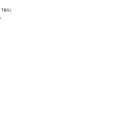
：TBG）
L）